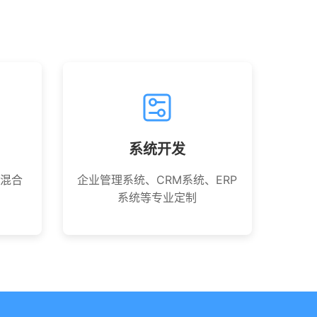
系统开发
和混合
企业管理系统、CRM系统、ERP
系统等专业定制