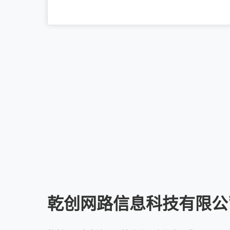
乾创网路信息科技有限公