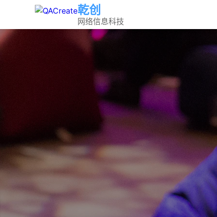
乾创
网络信息科技