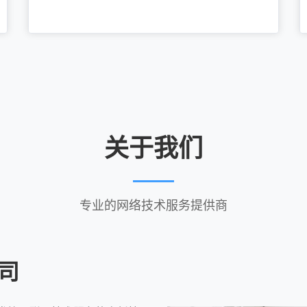
关于我们
专业的网络技术服务提供商
司