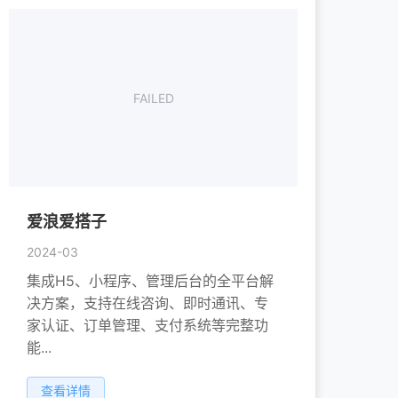
FAILED
爱浪爱搭子
2024-03
集成H5、小程序、管理后台的全平台解
决方案，支持在线咨询、即时通讯、专
家认证、订单管理、支付系统等完整功
能...
查看详情