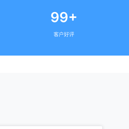
+
99+
客户好评