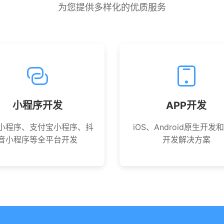
为您提供多样化的优质服务
小程序开发
APP开发
小程序、支付宝小程序、抖
iOS、Android原生开发
音小程序等全平台开发
开发解决方案