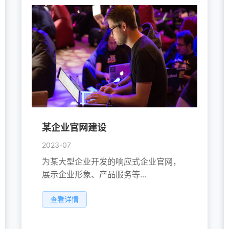
某企业官网建设
2023-07
为某大型企业开发的响应式企业官网，
展示企业形象、产品服务等...
查看详情